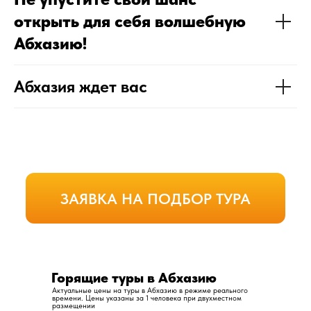
открыть для себя волшебную
Абхазию!
Абхазия ждет вас
ЗАЯВКА НА ПОДБОР ТУРА
Горящие туры в Абхазию
Актуальные цены на туры в Абхазию в режиме реального
Подбор тура с личным
времени. Цены указаны за 1 человека при двухместном
размещении