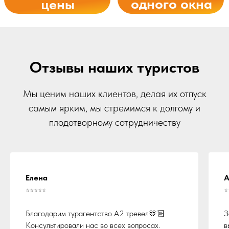
Отзывы наших туристов
Мы ценим наших клиентов, делая их отпуск
самым ярким, мы стремимся к долгому и
плодотворному сотрудничеству
Елена
А
⭐⭐⭐⭐⭐
⭐
Осталось заполнить
Благодарим турагентство А2 тревел🫶🏻
З
заявку на подбор тура
Консультировали нас во всех вопросах.
в