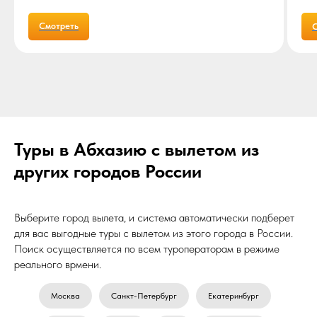
Смотреть
С
Туры в Абхазию с вылетом из
других городов России
Выберите город вылета, и система автоматически подберет
для вас выгодные туры с вылетом из этого города в России.
Почему выбирают
Поиск осуществляется по всем туроператорам в режиме
турагентство A2 travel?
реального врмени.
Мы те, кто знает о путешествиях ВСЁ! И
умеет превратить любые ваши желания в
Москва
Санкт-Петербург
Екатеринбург
сбывшуюся мечту. Наши клиенты - люди,