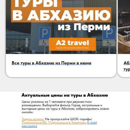
Все туры в Абхазию из Перми в июне
Аб
ту
Актуальные цены на туры в Абхазию
Цены указаны за 1 человека при двухместном
размещении. Выбирайте фильтр Город, актуальные и
выгодные цены на туры в Абхазию, забронировать можно
онлайн.
Задать вопрос
Не пропускайте ШОК-тарифы:
Подписаться ВК
,
Подписаться в Телеграм
,
E-mail
рассылка