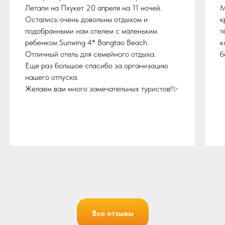
Соберем для вас индивидуальный тур
Летали на Пхукет 20 апреля на 11 ночей.
М
по самой выгодной цене
Остались очень довольны отдыхом и
к
подобранными нам отелем с маленьким
т
Ва
ребенком Sunwing 4* Bangtao Beach.
к
Отличный отель для семейного отдыха.
б
Еще раз большое спасибо за организацию
ПОДОБРАТЬ ТУР
нашего отпуска.
Ва
Желаем вам много замечательных туристов!✨
Нажимая кнопку “Отправить заявку”, вы соглашаетесь с Политикой
конфиденциальности и пользовательским соглашением
По
Все отзывы