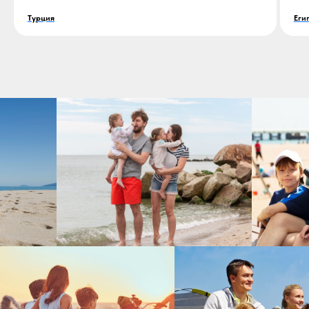
Турция
Еги