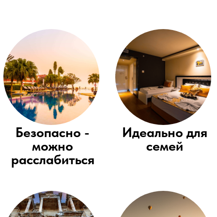
Режим
Выгодные
одного окна
цены