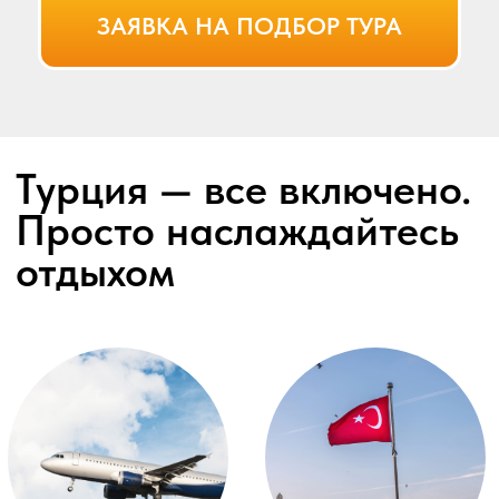
Знаем какие отели
классные, а в каки
ЗАЯВКА НА ПОДБОР ТУРА
лучше не ездить
более 500 туристо
успешно ездят с
нами ежемесячно