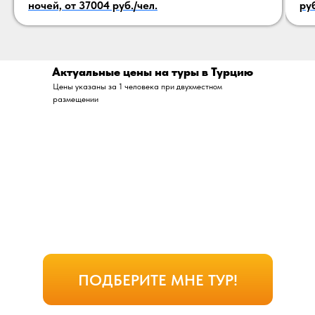
ночей, от 37004 руб./чел.
руб
Актуальные цены на туры в Турцию
Цены указаны за 1 человека при двухместном
размещении
Турция уже много лет остается
одним из любимых и
востребованных направлений
отдыха россиян
ПОДБЕРИТЕ МНЕ ТУР!