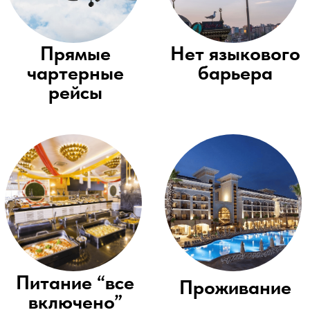
Почему выбирают
турагентство A2 travel?
Мы те, кто знает о путешествиях ВСЁ! И
умеет превратить любые ваши желания в
сбывшуюся мечту. Наши клиенты - люди,
которые ценят свое время. А мы ценим
наших клиентов.
Полная
Многолетний
безопасность
опыт