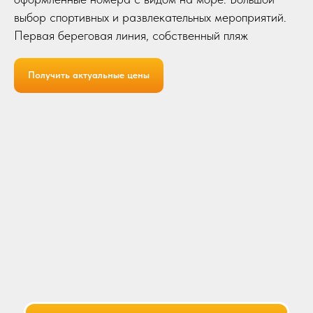
в случае возникновения вопросов
выбор спортивных и развлекательных мероприятий.
Расскажет, как лучше провести
Первая береговая линия, собственный пляж
время и поделится информацией
о гидах, ресторанах и
интересных местах
Получить актуальные цены
ПОДОБРАТЬ ТУР
Мы
посетили 140+ отелей
, и
только половину из них
можем рекомендовать