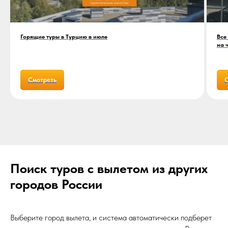
Горящие туры в Турцию в июле
Все
на 
Смотреть
С
Поиск туров с вылетом из других
городов России
Выберите город вылета, и система автоматически подберет