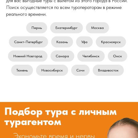
для вас выгодные туры с вылетом из этого города в России.
Поиск осуществляется по всем туроператорам в режиме
реального времени.
Пермь
Екатеринбург
Москва
Санкт-Петербург
Казань
Уфа
Красноярск
Нижний Новгород
Самара
Челябинск
Омск
Тюмень
Новосибирск
Сочи
Владивосток