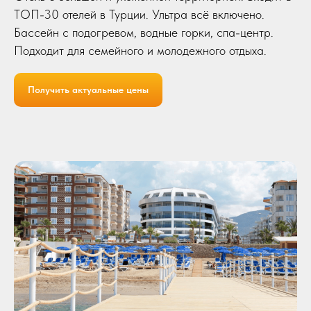
ТОП-30 отелей в Турции. Ультра всё включено.
Бассейн с подогревом, водные горки, спа-центр.
Подходит для семейного и молодежного отдыха.
Безопасно -
Идеально для
Получить актуальные цены
можно
семей
расслабиться
Яркая
Экскурсии на
культурная
любой вкус
жизнь