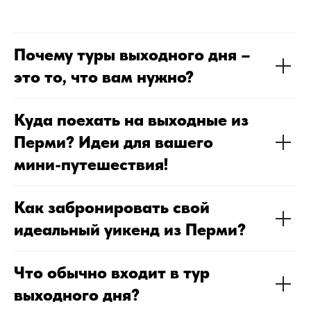
в случае возникновения вопросов
Расскажет, как лучше провести
время и поделится информацией
о гидах, ресторанах и
Почему туры выходного дня –
интересных местах
это то, что вам нужно?
ПОДОБРАТЬ ТУР
Куда поехать на выходные из
Мы
посетили 140+ отелей
, и
Перми? Идеи для вашего
только половину из них
мини-путешествия!
можем рекомендовать
Как забронировать свой
идеальный уикенд из Перми?
Что обычно входит в тур
выходного дня?
Знаем какие отели