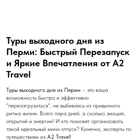
Подбор тура с личным
Туры выходного дня из
турагентом
Перми: Быстрый Перезапуск
Экономьте время и нервы.
Делегируйте подбор тура
и Яркие Впечатления от A2
личному менеджеру
Travel
Подбор тура с менеджером
Туры выходного дня из Перми
– это ваша
Менеджер уточнит у вас все
возможность быстро и эффективно
запросы и пожелания;
"перезагрузиться", не выбиваясь из привычного
Предложит именно те варианты
ритма жизни. Всего пара дней, а сколько эмоций,
отелей, в которых точно уверен;
Учтет пожелания по атмосфере,
открытий и энергии! И кто поможет организовать
местоположению и другим вашим
такой идеальный мини-отпуск? Конечно, эксперты по
личным параметрам
Будет с вами постоянно на связи
путешествиям из
A2 Travel
!