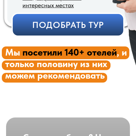
Режим
Выгодные
одного окна
цены