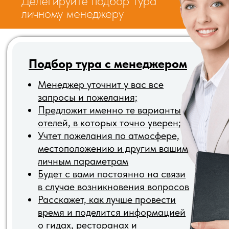
Почему выбирают
турагентство A2 travel?
Мы те, кто знает о путешествиях ВСЁ! И
умеет превратить любые ваши желания в
сбывшуюся мечту. Наши клиенты - люди,
которые ценят свое время. А мы ценим
наших клиентов.
Полная
Многолетний
безопасность
опыт