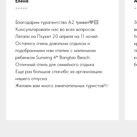
Елена
А
⭐⭐⭐⭐⭐
⭐
Благодарим турагентство А2 тревел🫶🏻
З
Консультировали нас во всех вопросах.
в
Летали на Пхукет 20 апреля на 11 ночей.
М
Остались очень довольны отдыхом и
к
подобранными нам отелем с маленьким
т
ребенком Sunwing 4* Bangtao Beach.
к
Отличный отель для семейного отдыха.
б
Еще раз большое спасибо за организацию
нашего отпуска.
Желаем вам много замечательных туристов!✨
Осталось заполнить
заявку на подбор тура