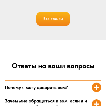
Соберем для вас индивидуальный тур
по самой выгодной цене
Ва
Все отзывы
ПОДОБРАТЬ ТУР
Ва
Нажимая кнопку “Отправить заявку”, вы соглашаетесь с Политикой
конфиденциальности и пользовательским соглашением
Ответы на ваши вопросы
По
Почему я могу доверять вам?
Зачем мне обращаться к вам, если я и