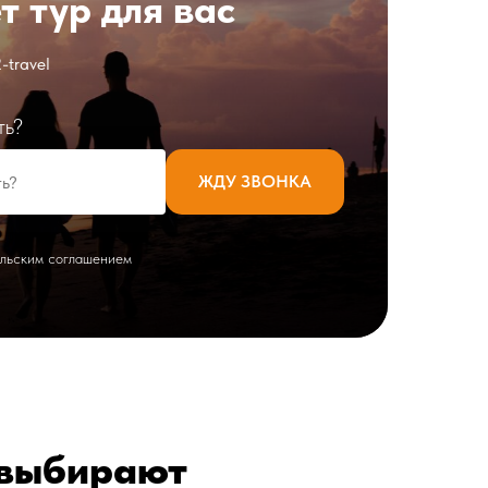
 тур для вас
-travel
ть?
ЖДУ ЗВОНКА
ельским соглашением
 выбирают