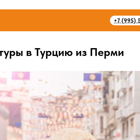
+7 (995) 
Пермь, Бульвар Гагарина, 46 (ТЦ Лайнер)
туры в Турцию из Перми