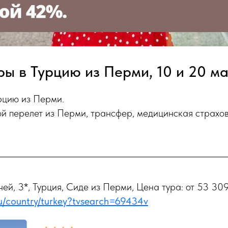
ры в Турцию из Перми, 10 и 20 м
рцию из Перми.
ой перелет из Перми, трансфер, медицинская страхов
чей, 3*, Турция, Сиде из Перми, Цена тура: от 53 309
.ru/country/turkey?tvsearch=69434v