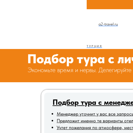
a2-travel.ru
ТУРЦИЯ
Подбор тура с л
Экономьте время и нервы. Делегируйте
Подбор тура с менедж
Менеджер уточнит у вас все запрос
Предложит именно те варианты отеле
Учтет пожелания по атмосфере, ме