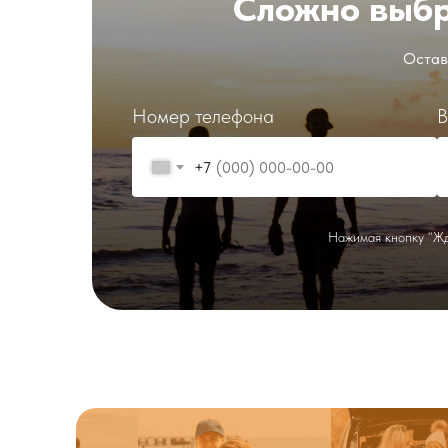
Сложно выбр
Оставь
Номер телефона
В
+7
Нажимая кнопку “Жд