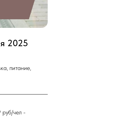
ая 2025
ка, питание,
 руб/чел -