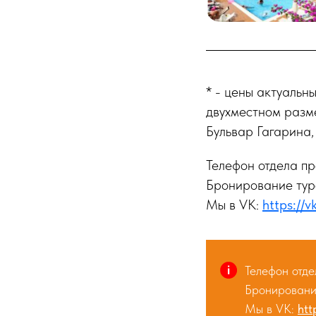
* - цены актуальн
двухместном разм
Бульвар Гагарина,
Телефон отдела п
Бронирование тур
Мы в VK:
https://v
Телефон отд
Бронировани
Мы в VK:
htt