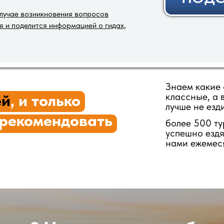
случае возникновения вопросов
я и поделится информацией о гидах,
Знаем какие 
классные, а 
ей
, и только
лучше не езд
 рекомендовать
более 500 ту
успешно ездя
нами ежемес