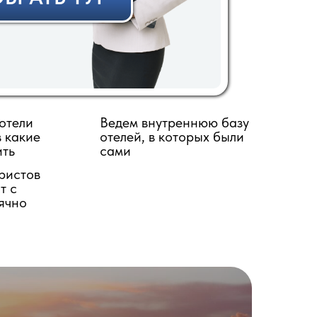
отели
Ведем внутреннюю базу
в какие
отелей, в которых были
ить
сами
ристов
т с
ячно