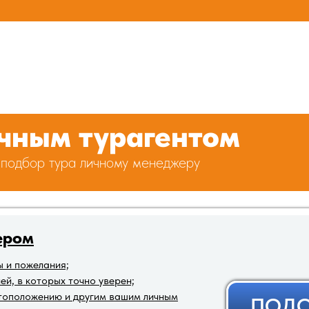
ичным турагентом
 подбор тура личному менеджеру
ером
ы и пожелания;
й, в которых точно уверен;
стоположению и другим вашим личным
ПОДО