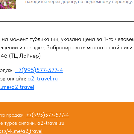
ы на момент публикации, указана цена за 1-го человек
ещении и поездке. Забронировать можно онлайн или 
 46 (ТЦ Лайнер)
родаж:
+7(995)577-577-4
ов онлайн:
a2-travel.ru
k.me/a2_travel
ела продаж:
+7(995)577-577-4
е туров онлайн:
a2-travel.ru
ps://vk.me/a2_travel