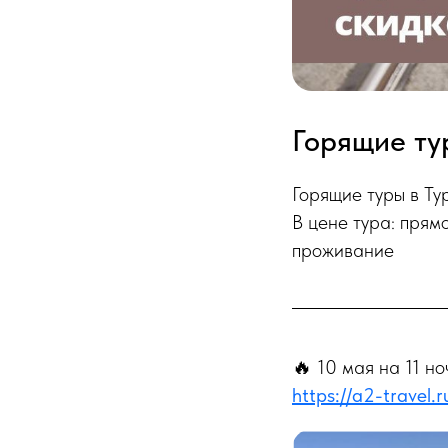
Горящие ту
Горящие туры в Ту
В цене тура: прям
проживание
🔥 10 мая на 11 но
https://a2-travel