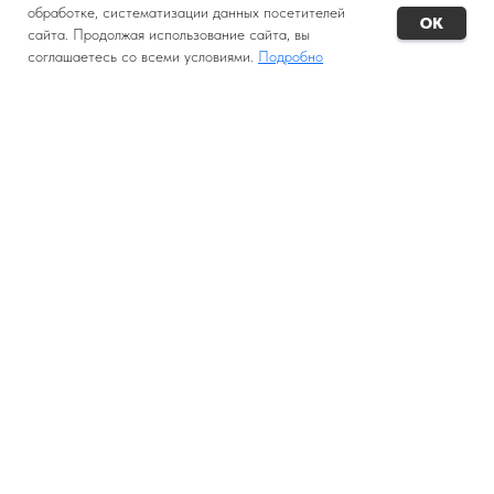
обработке, систематизации данных посетителей
OK
сайта. Продолжая использование сайта, вы
соглашаетесь со всеми условиями.
Подробно
WhatsApp
ВК
Найти тур
Заявка на тур