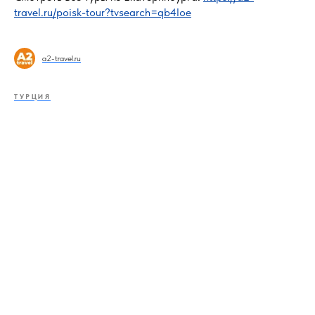
travel.ru/poisk-tour?tvsearch=qb4loe
a2-travel.ru
ТУРЦИЯ