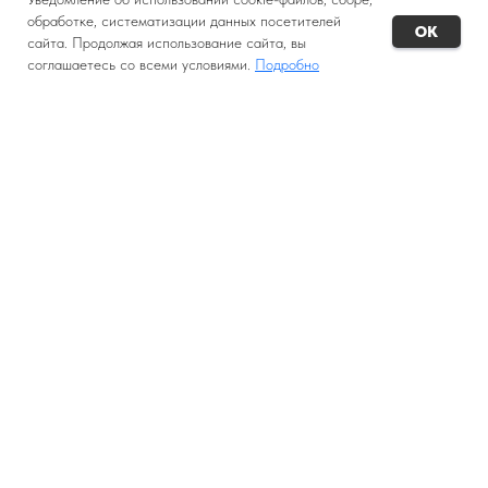
обработке, систематизации данных посетителей
OK
сайта. Продолжая использование сайта, вы
соглашаетесь со всеми условиями.
Подробно
WhatsApp
ВК
Найти тур
Заявка на тур