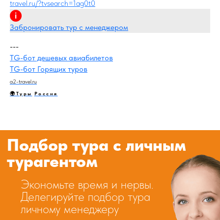
travel.ru/?tvsearch=1ag0t0
Будет с вами постоянно на связи
в случае возникновения вопросов
Расскажет, как лучше провести
Забронировать тур с менеджером
время и поделится информацией
о гидах, ресторанах и
---
интересных местах
TG-бот дешевых авиабилетов
TG-бот Горящих туров
ПОДОБРАТЬ ТУР
a2-travel.ru
🌍Туры
Россия
Мы
посетили 140+ отелей
, и
только половину из них
можем рекомендовать