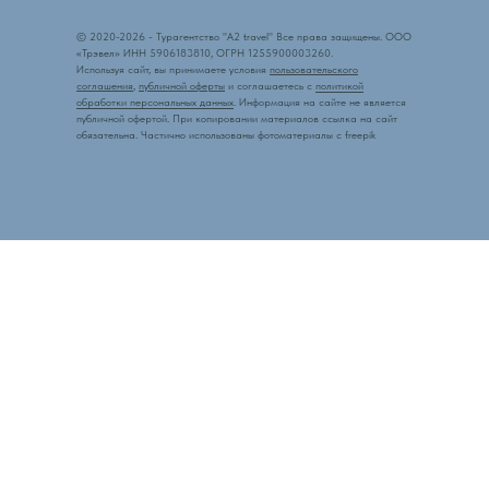
© 2020-
2026
-
Турагентство "A2 travel" Все права защищены.
ООО
«Трэвел» ИНН 5906183810, ОГРН 1255900003260.
Используя сайт, вы принимаете условия
пользовательского
соглашения
,
публичной оферты
и соглашаетесь с
политикой
обработки персональных данных
. Информация на сайте не является
публичной офертой. При копировании материалов ссылка на сайт
обязательна. Частично использованы фотоматериалы с f
reepik
Адрес: Пермь, Бульвар
Гагарина 46 офис 305