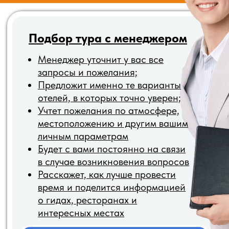
Знаем какие отели
классные, а в каки
лучше не ездить
более 500 туристо
успешно ездят с
нами ежемесячно