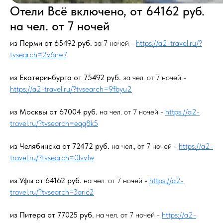
Отели Всё включено, от 64162 руб.
на чел. от 7 ночей
из Перми от 65492 руб.
за 7 ночей -
https://a2-travel.ru/?
tvsearch=2v6nw7
Подбор тура с личным
из Екатеринбурга от 75492 руб.
за чел. от 7 ночей -
турагентом
https://a2-travel.ru/?tvsearch=9fbyu2
Экономьте время и нервы.
Делегируйте подбор тура
из Москвы от 67004 руб.
на чел. от 7 ночей -
https://a2-
личному менеджеру
travel.ru/?tvsearch=eqq8k5
из Челябинска от 72472 руб.
на чел., от 7 ночей -
https://a2-
Подбор тура с менеджером
travel.ru/?tvsearch=0lvvfw
Менеджер уточнит у вас все
запросы и пожелания;
из Уфы от 64162 руб.
на чел. от 7 ночей -
https://a2-
Предложит именно те варианты
travel.ru/?tvsearch=3aric2
отелей, в которых точно уверен;
Учтет пожелания по атмосфере,
местоположению и другим вашим
из Питера от 77025 руб.
на чел. от 7 ночей -
https://a2-
личным параметрам