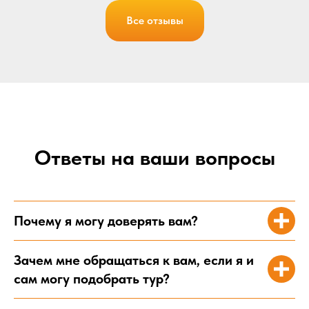
Все отзывы
Ответы на ваши вопросы
Почему я могу доверять вам?
Осталось заполнить
Зачем мне обращаться к вам, если я и
заявку на подбор тура
сам могу подобрать тур?
Соберем для вас индивидуальный тур
по самой выгодной цене