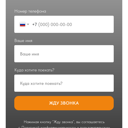
Номер телефона
+7
Ваше имя
Полная
Многолетний
безопасность
опыт
Куда хотите поехать?
Режим
Выгодные
одного окна
цены
ЖДУ ЗВОНКА
Нажимая кнопку “Жду звонка”, вы соглашаетесь
с Политикой конфиденциальности и пользовательским