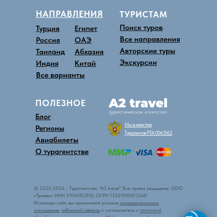
НАПРАВЛЕНИЯ
ТУРИСТАМ
Поиск туров
Турция
Египет
Все направления
Россия
ОАЭ
Авторские туры
Таиланд
Абхазия
Экскурсии
Индия
Китай
Все варианты
ПОЛЕЗНОЕ
Блог
Мы в реестре
Регионы
Турагентов РТА 0043562
Авиабилеты
О турагентстве
© 2020-
2026
-
Турагентство "A2 travel" Все права защищены.
ООО
«Трэвел» ИНН 5906183810, ОГРН 1255900003260.
Используя сайт, вы принимаете условия
пользовательского
соглашения
,
публичной оферты
и соглашаетесь с
политикой