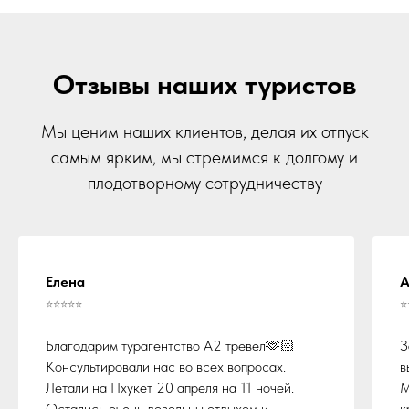
Отзывы наших туристов
Мы ценим наших клиентов, делая их отпуск
самым ярким, мы стремимся к долгому и
плодотворному сотрудничеству
Елена
А
⭐⭐⭐⭐⭐
⭐
Благодарим турагентство А2 тревел🫶🏻
З
Консультировали нас во всех вопросах.
в
Летали на Пхукет 20 апреля на 11 ночей.
М
Остались очень довольны отдыхом и
к