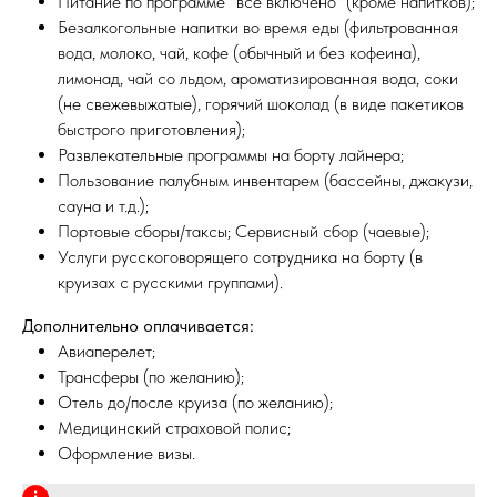
Питание по программе "все включено" (кроме напитков);
Безалкогольные напитки во время еды (фильтрованная
вода, молоко, чай, кофе (обычный и без кофеина),
лимонад, чай со льдом, ароматизированная вода, соки
(не свежевыжатые), горячий шоколад (в виде пакетиков
быстрого приготовления);
Развлекательные программы на борту лайнера;
Пользование палубным инвентарем (бассейны, джакузи,
сауна и т.д.);
Портовые сборы/таксы; Сервисный сбор (чаевые);
Услуги русскоговорящего сотрудника на борту (в
круизах с русскими группами).
Дополнительно оплачивается:
Авиаперелет;
Подбор тура с личным
Трансферы (по желанию);
турагентом
Отель до/после круиза (по желанию);
Медицинский страховой полис;
Экономьте время и нервы.
Оформление визы.
Делегируйте подбор тура
личному менеджеру