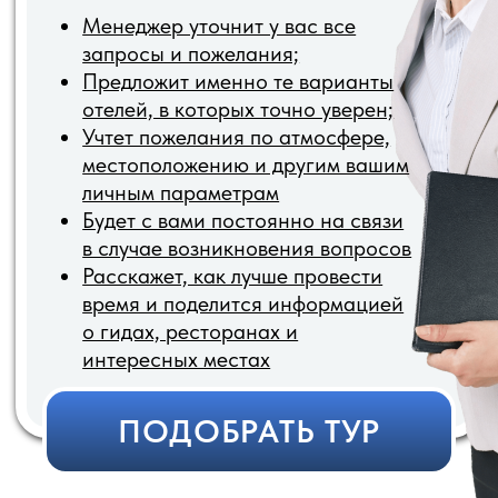
можем рекомендовать
Знаем какие отели
классные, а в каки
лучше не ездить
более 500 туристо
успешно ездят с
нами ежемесячно