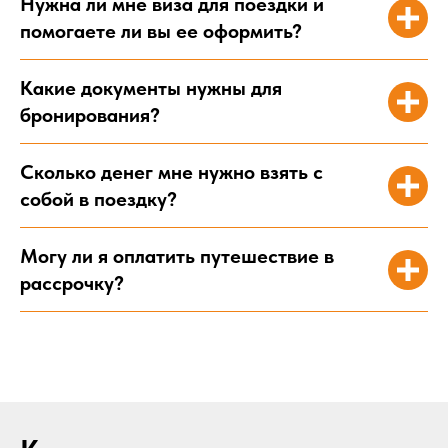
Нужна ли мне виза для поездки и
помогаете ли вы ее оформить?
Какие документы нужны для
Осталось заполнить
бронирования?
заявку на подбор тура
Соберем для вас индивидуальный тур
по самой выгодной цене
Сколько денег мне нужно взять с
собой в поездку?
Ва
Могу ли я оплатить путешествие в
ПОДОБРАТЬ ТУР
рассрочку?
Ва
Нажимая кнопку “Отправить заявку”, вы соглашаетесь с Политикой
конфиденциальности и пользовательским соглашением
По